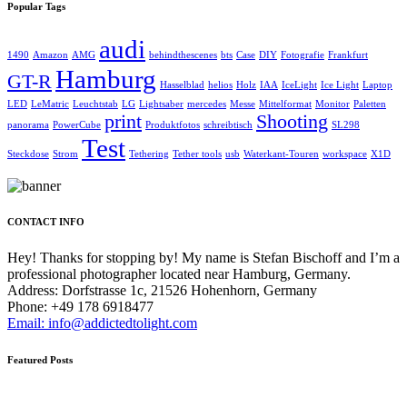
Popular Tags
audi
1490
Amazon
AMG
behindthescenes
bts
Case
DIY
Fotografie
Frankfurt
Hamburg
GT-R
Hasselblad
helios
Holz
IAA
IceLight
Ice Light
Laptop
LED
LeMatric
Leuchtstab
LG
Lightsaber
mercedes
Messe
Mittelformat
Monitor
Paletten
print
Shooting
panorama
PowerCube
Produktfotos
schreibtisch
SL298
Test
Steckdose
Strom
Tethering
Tether tools
usb
Waterkant-Touren
workspace
X1D
CONTACT INFO
Hey! Thanks for stopping by! My name is
Stefan Bischoff
and I’m a
professional photographer located near Hamburg, Germany.
Address: Dorfstrasse 1c, 21526 Hohenhorn, Germany
Phone: +49 178 6918477
Email: info@addictedtolight.com
Featured Posts