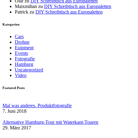
Olaf
zu
DIY Schreibtisch aus Europaletten
Maixmilian
zu
DIY Schreibtisch aus Europaletten
Patrick
zu
DIY Schreibtisch aus Europaletten
Kategorien
Cars
Drohne
Euipment
Events
Fotografie
Hamburg
Uncategorized
Video
Featured Posts
Mal was anderes. Produktfotografie
7. Juni 2018
Alternative Hamburg-Tour mit Waterkant-Touren
29. März 2017